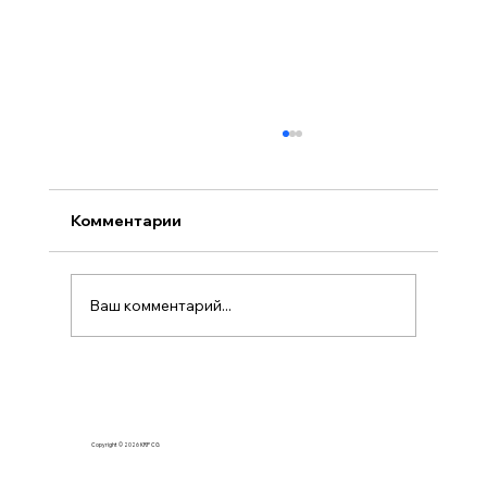
Комментарии
Ваш комментарий...
Responsible Person / Authorized
Representative в ЕС. Назначение и
варианты выбора
Copyright © 2026 KRP CG