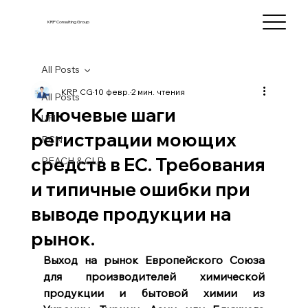
KRP Consulting Group
All Posts
KRP CG
10 февр.
2 мин. чтения
All Posts
Ключевые шаги
UFI
регистрации моющих
PCN
средств в ЕС. Требования
REACH & CLP
и типичные ошибки при
выводе продукции на
рынок.
Выход на рынок Европейского Союза 
для производителей химической 
продукции и бытовой химии из 